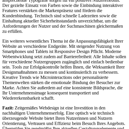
ansprechende Typografie sorgen für ein positives Nutzererlebnis.
Der gezielte Einsatz von Farben sowie die Einbindung interaktiver
Features verstärken die Markenpräsenz und fördern die
Kundenbindung. Technisch sind schnelle Ladezeiten sowie die
Einhaltung aktueller Sicherheitsstandards unverzichtbar, um die
Anforderungen der Nutzer und der Suchmaschinen gleichermaßen
zu erfüllen.
Ein weiteres wesentliches Thema ist die Anpassungsfähigkeit Ihrer
Website an verschiedene Endgeräte. Mit steigender Nutzung von
Smartphones und Tablets ist Responsive Design Pflicht. Moderne
Webentwicklung setzt zudem auf Barrierefreiheit: Alle Inhalte sollen
für verschiedene Nutzergruppen zugänglich und einfach bedienbar
sein. Tools zur Erfolgskontrolle helfen Ihnen, die Wirksamkeit Ihrer
Designmaßnahmen zu messen und kontinuierlich zu verbessern.
Kreative Trends wie Microinteractions oder personalisierte
Themenwelten stärken die emotionale Bindung der Besucher zur
Marke. Achten Sie außerdem auf eine konsistente Bildsprache, die
Ihr Unternehmensimage konsequent transportiert und
Wiedererkennbarkeit schafft.
Fazit:
Zeitgemäßes Webdesign ist eine Investition in den
nachhaltigen Unternehmenserfolg. Eine optisch wie technisch
überzeugende Website bietet Ihren Nutzerinnen und Nutzern
Orientierung, Vertrauen und Effizienz beim Besuch Ihres Angebots.
Überprüfen Sie regelmäßig Ihre aktuellen Gestaltungselemente und